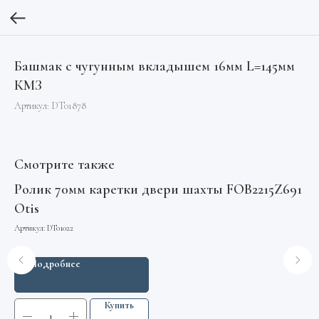
Башмак с чугунным вкладышем 16мм L=145мм
КМЗ
Артикул:
DT01878
Смотрите также
Ролик 70мм каретки двери шахты FOB2215Z691
Мо
Otis
бе
Артикул:
DT01022
Арт
Подробнее
Купить