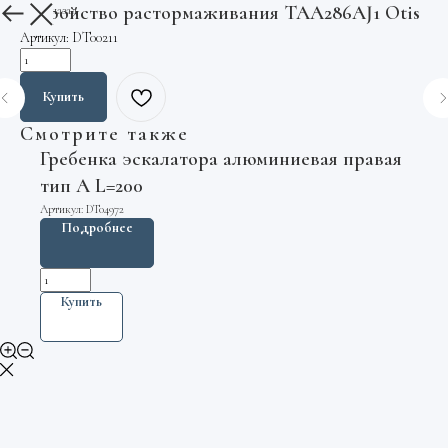
Устройство растормаживания TAA286AJ1 Otis
Вернуться назад
Артикул:
DT00211
Купить
Смотрите также
Гребенка эскалатора алюминиевая правая
тип A L=200
Артикул:
DT04972
Подробнее
Купить