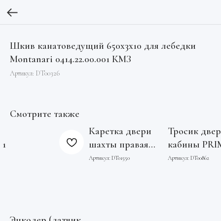
Шкив канатоведущий 650х3х10 для лебедки
Montanari 0414.22.00.001 КМЗ
Артикул:
DT00326
Смотрите также
Каретка двери
Тросик две
 1
шахты правая
кабины PR
проем 700мм
2PSO проем
Артикул:
DT01550
Артикул:
DT00862
0411К.26.01.020
FAA712T999
КМЗ
OP700 Otis
Энкодер (датчик