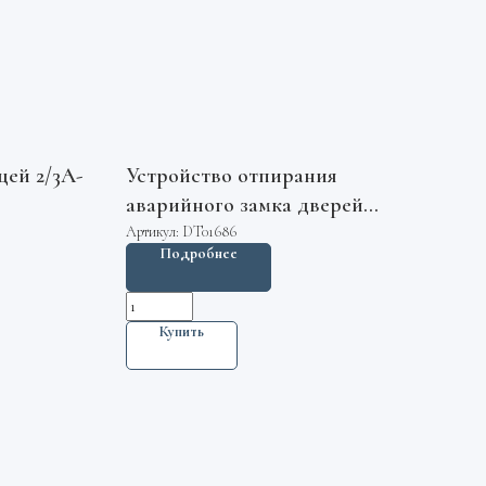
ей 2/3A-
Устройство отпирания
аварийного замка дверей
шахты FCA321D1 Otis
Артикул:
DT01686
Подробнее
Купить