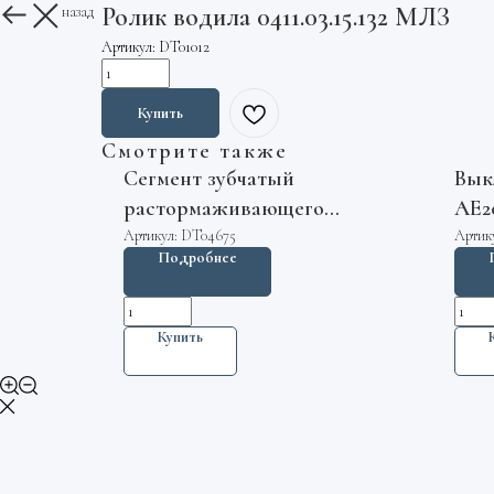
Ролик водила 0411.03.15.132 МЛЗ
Вернуться назад
Артикул:
DT01012
Купить
Смотрите также
Сегмент зубчатый
Вык
растормаживающего
АЕ2
устройства эскалатора
Артикул:
DT04675
Артик
Подробнее
SR360835 Canny
Купить