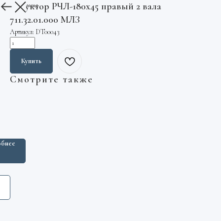
Редуктор РЧЛ-180х45 правый 2 вала
Вернуться назад
711.32.01.000 МЛЗ
Артикул:
DT00043
Купить
Смотрите также
ство
ния
ного
бнее
D1
оведущий