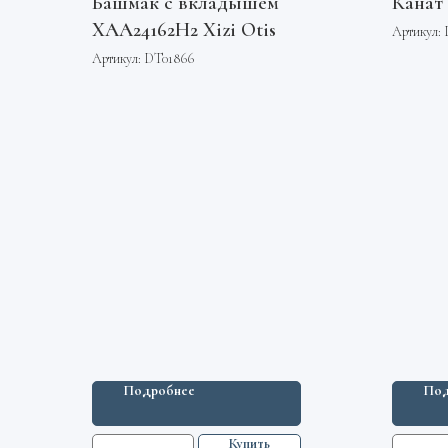
Башмак с вкладышем
Канат 
XAA24162H2 Xizi Otis
Артикул:
Артикул:
DT01866
Подробнее
Под
Купить