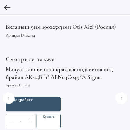
Вкладыш 9мм 100х25х31мм Otis Xizi (Россия)
Артикул:
DT02034
Смотрите также
Модуль кнопочный красная подсветка код
Бл
брайля AK-25B "1" AEN04C049*A Sigma
Арт
Артикул:
DT02643
Подробнее
Купить