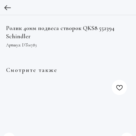
Ролик 40мм подвеса створок QKS8 552394
Schindler
Артикул:
DT00783
Смотрите также
01
От
см
Арт