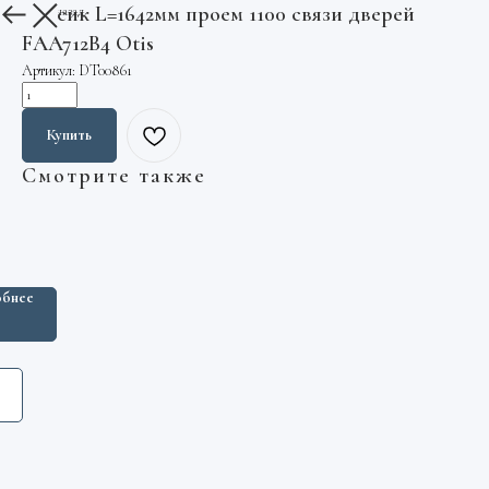
Тросик L=1642мм проем 1100 связи дверей
Вернуться назад
FAA712B4 Otis
Артикул:
DT00861
Купить
Смотрите также
ь
чный
атный
я
бнее
тка
ятор
86$06
25