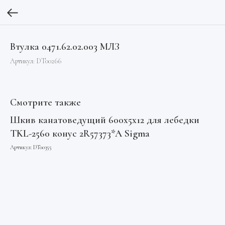
Втулка 0471.62.02.003 МЛЗ
Артикул:
DT00266
Смотрите также
л
Шкив канатоведущий 600х5х12 для лебедки
Бл
TKL-2560 конус 2R57373*A Sigma
2Н
Артикул:
DT00355
Арт