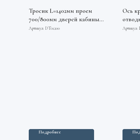
Тросик L=1402мм проем
Ось к
700/800мм дверей кабины
отвод
Europa 2000/01
Артикул:
DT01200
Артикул:
F0B174SF6/F0A174SF6 Otis
Подробнее
Под