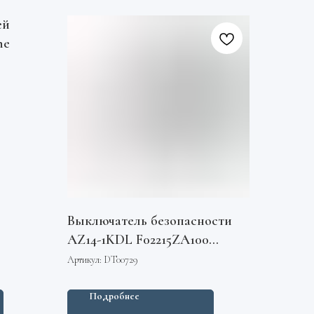
ей
ne
Выключатель безопасности
AZ14-1KDL F02215ZA100
FAA5393A2 Otis
Артикул:
DT00729
Подробнее