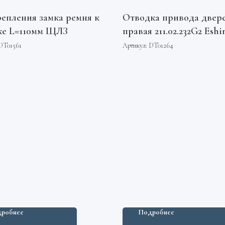
репления замка ремня к
Отводка привода двер
ке L=110мм ЩЛЗ
правая 211.02.232G2 Eshi
DT01561
Артикул:
DT01264
робнее
Подробнее