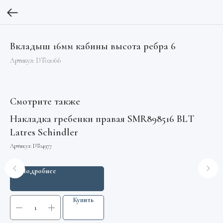
Вкладыш 16мм кабины высота ребра 6
Артикул:
DT02066
Смотрите также
Накладка гребенки правая SMR898516 BLT
П
Latres Schindler
Арт
Артикул:
DT04977
Подробнее
Купить