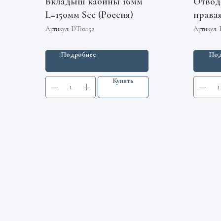
Вкладыш кабины 16мм
Отвод
L=150мм Sec (Россия)
правая
Артикул:
DT02152
Артикул:
Подробнее
Под
Купить