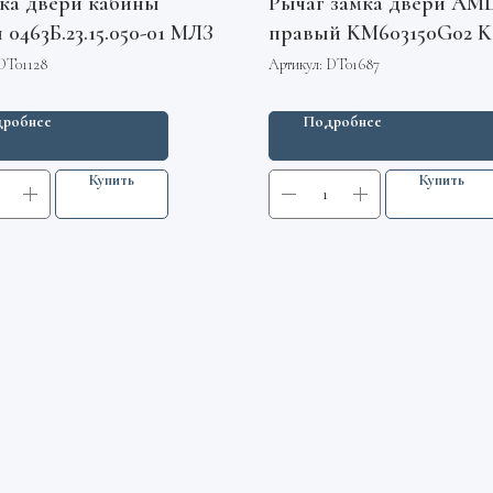
ка двери кабины
Рычаг замка двери AM
 0463Б.23.15.050-01 МЛЗ
правый KM603150G02 K
DT01128
Артикул:
DT01687
робнее
Подробнее
Купить
Купить