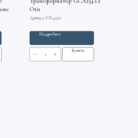
D
Трансформатор GCA234T2
one
Otis
Артикул:
DT04560
Подробнее
Купить