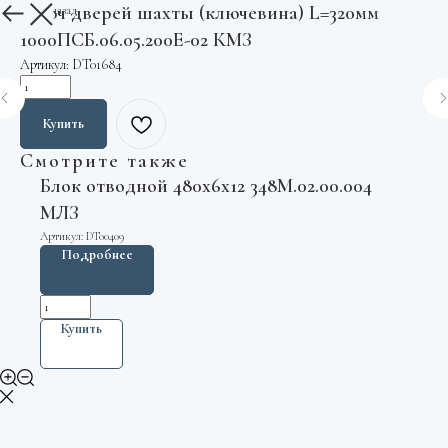
Ключ дверей шахты (ключевина) L=320мм
Вернуться назад
1000ПСБ.06.05.200Е-02 КМЗ
Артикул:
DT01684
Купить
Смотрите также
Блок отводной 480х6х12 348М.02.00.004
МЛЗ
Артикул:
DT00409
Подробнее
Купить