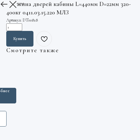
Пружина дверей кабины L=440мм D=22мм 320-
Вернуться назад
400кг 0411.03.15.220 МЛЗ
Артикул:
DT00818
Купить
Смотрите также
ь
чный
а
ачный
бнее
M
43G14
ь
чный