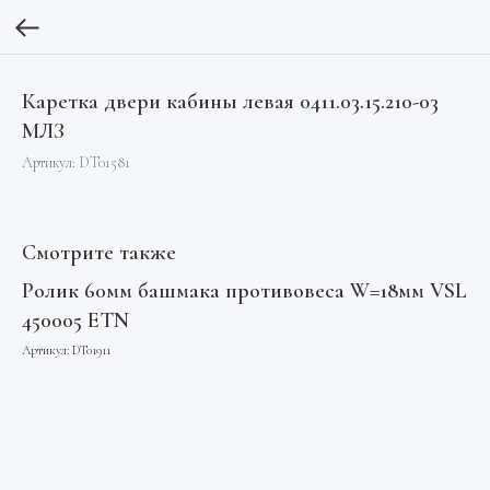
Каретка двери кабины левая 0411.03.15.210-03
МЛЗ
Артикул:
DT01581
Смотрите также
Ролик 60мм башмака противовеса W=18мм VSL
Шк
450005 ETN
Mo
Артикул:
DT01911
Арт