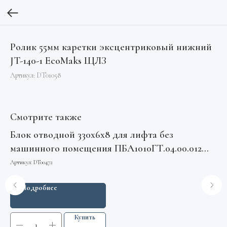
Ролик 55мм каретки эксцентриковый нижний
JT-140-1 EcoMaks ЩЛЗ
Артикул:
DT01058
Смотрите также
Блок отводной 330х6х8 для лифта без
По
машинного помещения ПБА1010ГТ.04.00.012
6 
МЛЗ
Артикул:
DT00472
Арт
Подробнее
Купить