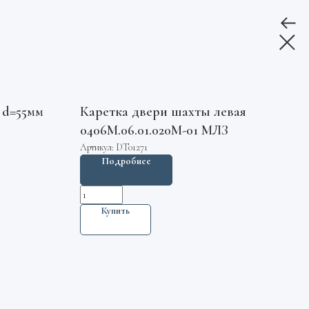
 d=55мм
Каретка двери шахты левая
0406М.06.01.020М-01 МЛЗ
З
Артикул:
DT01271
Подробнее
Купить