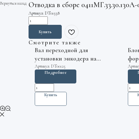
Отводка в сборе 0411МГ.33.30.130А
Вернуться назад
Артикул:
DT01558
Купить
Смотрите также
Вал переходной для
Бло
установки энкодера на
фор
лебедку 13VTR ZAA103CM1
ПКА
Артикул:
DT00125
Артик
Подробнее
Otis
Купить