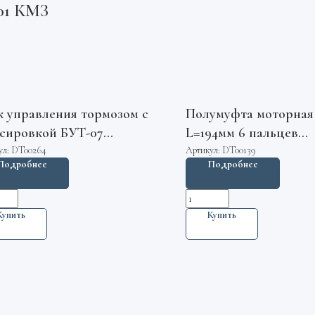
-01 КМЗ
к управления тормозом с
Полумуфта моторная
сировкой БУТ-07
L=194мм 6 пальцев
Ш.435734.007 КМЗ
348М.02.04.000-03 МЛ
ул:
DT00264
Артикул:
DT00139
Подробнее
Подробнее
Купить
Купить