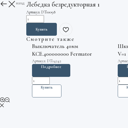
Лебедка безредукторная 1
Вернуться назад
Артикул:
DT00098
Купить
Смотрите также
Выключатель 40мм
Шки
KCE.400000000 Fermator
V=1
Артикул:
DT04242
Артик
Подробнее
Купить