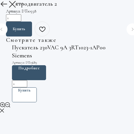
Электродвигатель 2
Вернуться назад
Артикул:
DT00558
Купить
Смотрите также
Пускатель 230VAC 9А 3RT1023-1AP00
Siemens
Артикул:
DT03689
Подробнее
Купить