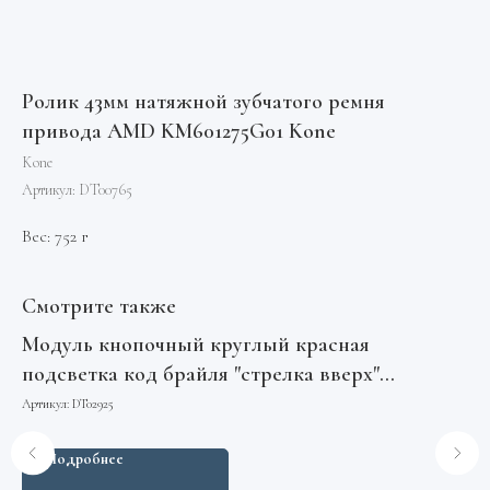
Ролик 43мм натяжной зубчатого ремня
привода AMD KM601275G01 Kone
Kone
Артикул:
DT00765
Вес: 752 г
Смотрите также
Модуль кнопочный круглый красная
Пу
подсветка код брайля "стрелка вверх"
Арт
A4N107639 MA2D04-D-R-UP ЩЛЗ
Артикул:
DT02925
Подробнее