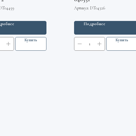
DT04459
Артикул:
DT04326
робнее
Подробнее
Купить
Купить