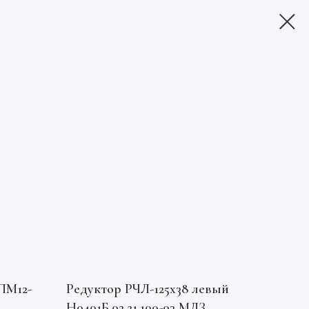
ПМ12-
Редуктор РЧЛ-125х38 левый
Н0401Б.02.21.100-03 МЛЗ