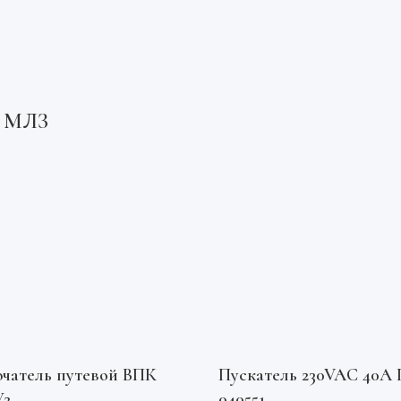
10 МЛЗ
чатель путевой ВПК
Пускатель 230VAC 40А 
У2
040551