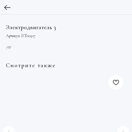
Электродвигатель 3
Артикул:
DT00507
7ЧР
Смотрите также
То
кв
Арт