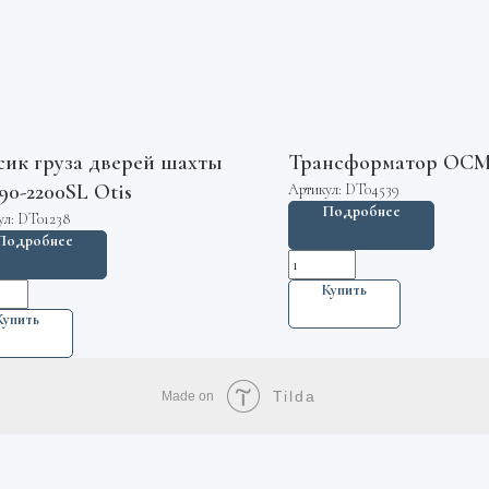
сик груза дверей шахты
Трансформатор ОСМ
90-2200SL Otis
Артикул:
DT04539
Подробнее
ул:
DT01238
Подробнее
Купить
Купить
Tilda
Made on