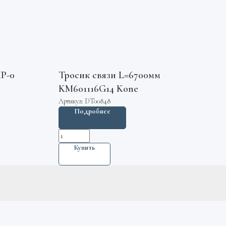
Р-0
Тросик связи L=6700мм
KM601116G14 Kone
Артикул:
DT00848
Подробнее
Купить