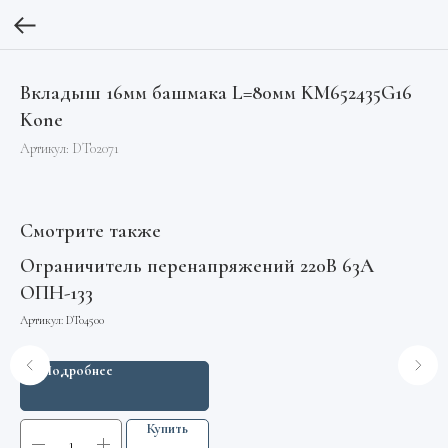
Вкладыш 16мм башмака L=80мм KM652435G16
Kone
Артикул:
DT02071
Смотрите также
T-
Ограничитель перенапряжений 220В 63А
Вс
ОПН-133
MA
Артикул:
DT04500
Арт
Подробнее
Купить