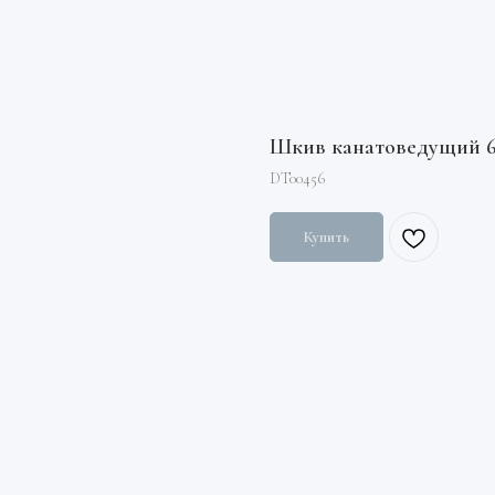
Шкив канатоведущий 69
DT00456
Купить