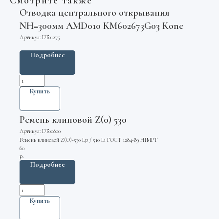
Смотрите также
Отводка центрального открывания
NH=300мм AMD010 KM602673G03 Kone
Артикул:
DT01275
Подробнее
Купить
Ремень клиновой Z(0) 530
Артикул:
DT00800
Ремень клиновой Z(O)-530 Lp / 510 Li ГОСТ 1284-89 HIMPT
60
р.
Подробнее
Купить