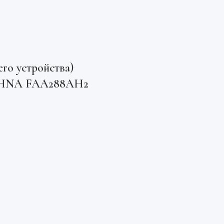
го устройства)
ECHNA FAA288AH2