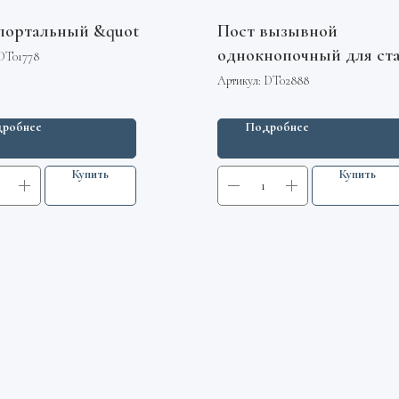
портальный &quot
Пост вызывной
однокнопочный для ст
DT01778
УКЛ с кнопкой IP44 ВП
Артикул:
DT02888
робнее
Подробнее
Купить
Купить