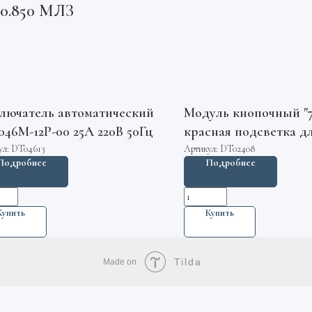
40.850 МЛЗ
лючатель автоматический
Модуль кнопочный "7
046М-12Р-00 25А 220В 50Гц
красная подсветка д
ШУЛМ AVOX AV-BT
ул:
DT04613
Артикул:
DT02408
Подробнее
Подробнее
Genemek
Купить
Купить
Tilda
Made on