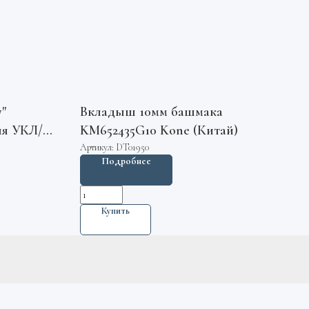
"
Вкладыш 10мм башмака
ля УКЛ/
KM652435G10 Kone (Китай)
M
Артикул:
DT01950
Подробнее
Купить