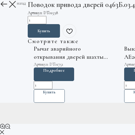
Поводок привода дверей 0463Б.03.
Вернуться назад
Артикул:
DT01538
Купить
Смотрите также
Рычаг аварийного
Вык
открывания дверей шахты
АЕ2
лифта L=316мм 0411.56.09.020
Артикул:
DT01751
Артик
Подробнее
МЛЗ
Купить