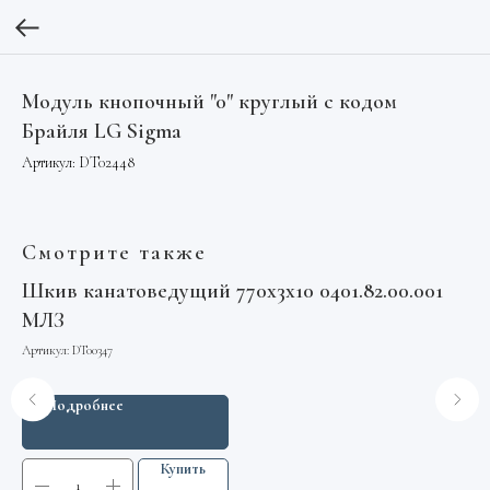
Модуль кнопочный "0" круглый с кодом
Брайля LG Sigma
Артикул:
DT02448
Смотрите также
S
Шкив канатоведущий 770х3х10 0401.82.00.001
Ус
МЛЗ
We
Артикул:
DT00347
Арт
Подробнее
Купить