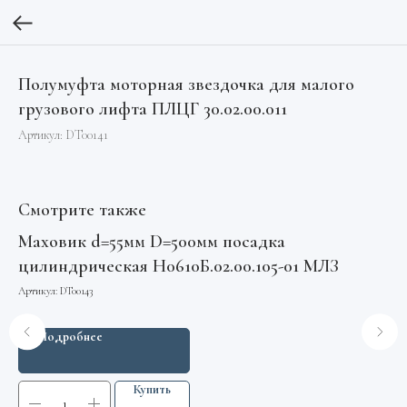
Полумуфта моторная звездочка для малого
грузового лифта ПЛЦГ 30.02.00.011
Артикул:
DT00141
Смотрите также
Маховик d=55мм D=500мм посадка
Пу
цилиндрическая Н0610Б.02.00.105-01 МЛЗ
Арт
Артикул:
DT00143
Подробнее
Купить