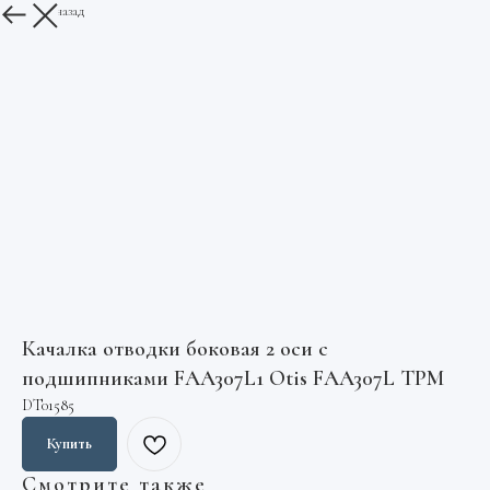
Вернуться назад
Качалка отводки боковая 2 оси с
подшипниками FAA307L1 Otis FAA307L TPM
DT01585
Купить
Смотрите также