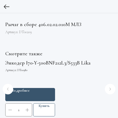
Рычаг в сборе 406.02.02.010М МЛЗ
Артикул:
DT00209
Смотрите также
Энкодер I70-Y-500BNF212L3/S533B Lika
Мо
по
Артикул:
DT00980
E
Арт
Подробнее
Купить