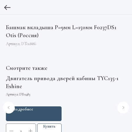
Башмак вкладыша P=9мм L=150мм F0237DS1
Otis (Россия)
Артикул:
DT01886
Смотрите также
Двигатель привода дверей кабины TYC135-1
Т
Eshine
Арт
Артикул:
DT01483
Подробнее
Купить