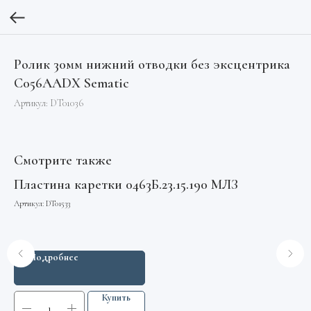
Ролик 30мм нижний отводки без эксцентрика
C056AADX Sematic
Артикул:
DT01036
Смотрите также
НО
Пластина каретки 0463Б.23.15.190 МЛЗ
По
ин
Артикул:
DT01533
A
Арт
Подробнее
Купить