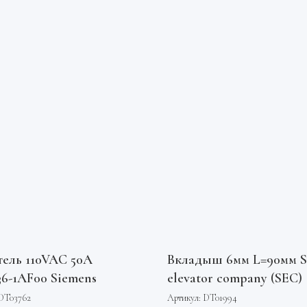
тель 110VAC 50А
Вкладыш 6мм L=90мм S
36-1AF00 Siemens
elevator company (SEC)
DT03762
Артикул:
DT01994