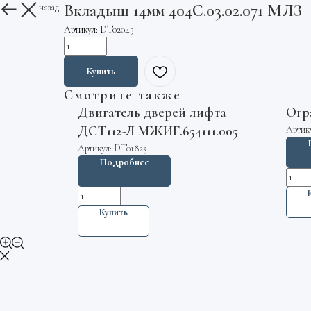
Вкладыш 14мм 404С.03.02.071 МЛЗ
Вернуться назад
Артикул:
DT02043
Купить
Смотрите также
Двигатель дверей лифта
Огр
ДСТ112-Л МЖИГ.654111.005
Артик
Артикул:
DT01825
Подробнее
Купить