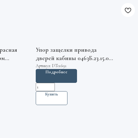
расная
Упор защелки привода
ом
дверей кабины 0463Б.23.15.006
Р
МЛЗ
Артикул:
DT01691
Подробнее
Купить