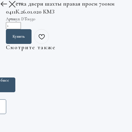
Каретка двери шахты правая проем 700мм
Вернуться назад
0411К.26.01.020 КМЗ
Артикул:
DT01550
Купить
Смотрите также
а
еля
бнее
.00.000
пник