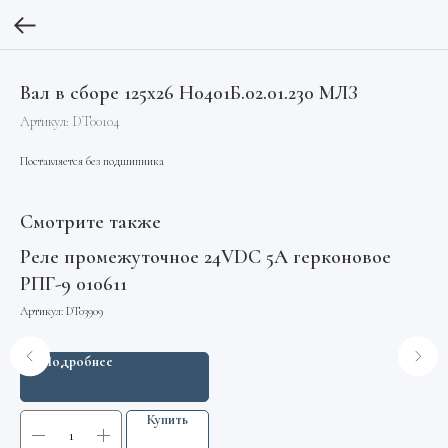
Вал в сборе 125х26 Н0401Б.02.01.230 МЛЗ
Артикул:
DT00104
Поставляется без подшипника
Смотрите также
Реле промежуточное 24VDC 5А герконовое
Шк
РПГ-9 010611
GE
Артикул:
DT03909
Арт
Подробнее
Купить