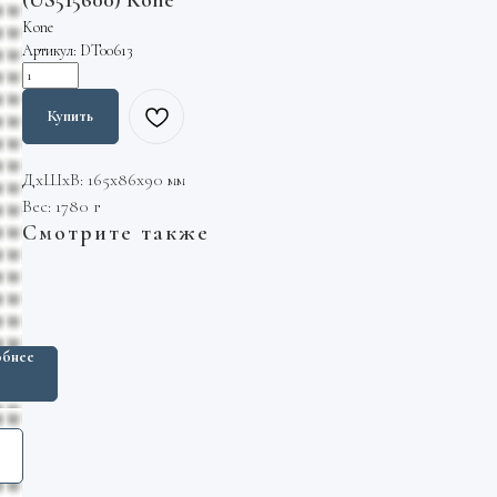
(US515600) Kone
Kone
Артикул:
DT00613
Купить
ДxШxВ: 165x86x90 мм
Вес: 1780 г
Смотрите также
на
а
3.11.069Щ
бнее