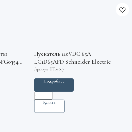
хты
Пускатель 110VDC 65А
0FG0354
LC1D65AFD Schneider Electric
Артикул:
DT03807
Подробнее
м
Купить
дистая ГОСТ