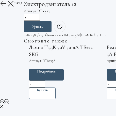
Электродвигатель 12
Вернуться назад
Артикул:
DT00523
Купить
0кВт 1380/215 об/мин 2 вала IM3002 5АФ200МВ4/24НЛБ
Смотрите также
Лампа T5.5K 30V 50mA TE222
Рел
SKG
5А 
Артикул:
DT02378
Артик
Подробнее
Купить