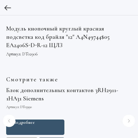
Модуль кнопочный круглый красная
подсветка код брайля "12" A4N49744$05
EA2406S-D-R-12 ЩЛЗ
Артикул:
DT02906
Смотрите также
я
Блок дополнительных контактов 3RH2911-
В
1HA31 Siemens
04
Артикул:
DT03990
Арт
Подробнее