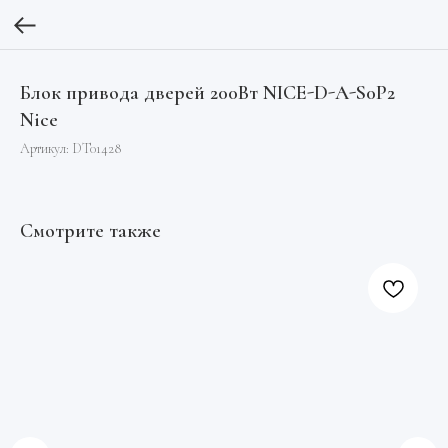
Блок привода дверей 200Вт NICE-D-A-S0P2
Nice
Артикул:
DT01428
Смотрите также
Пр
Арт