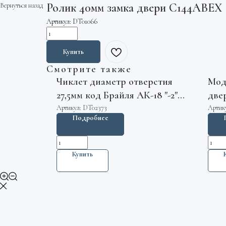
Ролик 40мм замка двери C144ABEX 
Вернуться назад
Артикул:
DT01066
Купить
Смотрите также
Чиклет диаметр отверстия
Мод
27,5мм код Брайля АК-18 "-2"
две
Otis
Kon
Артикул:
DT02373
Артик
Подробнее
Купить