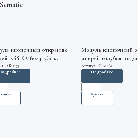
Sematic
уль кнопочный открытие
Модуль кнопочный о
рей KSS KM804343G11
дверей голубая подс
e
KSS KM857782G07 Ko
ул:
DT02173
Артикул:
DT03065
Подробнее
Подробнее
Купить
Купить