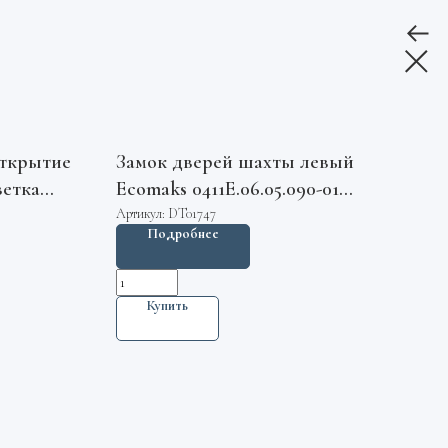
ткрытие
Замок дверей шахты левый
ветка
Ecomaks 0411Е.06.05.090-01
ne
ЩЛЗ
Артикул:
DT01747
Подробнее
Купить