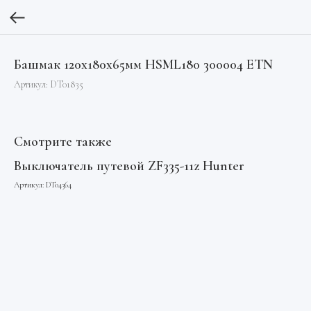
Башмак 120х180х65мм HSML180 300004 ETN
Артикул:
DT01835
Смотрите также
Выключатель путевой ZF335-11z Hunter
Ос
М
Артикул:
DT04364
Арт