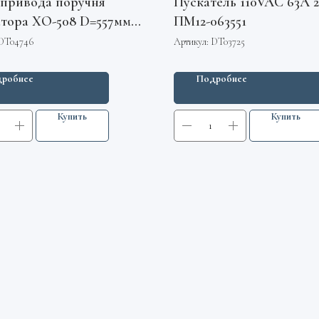
привода поручня
Пускатель 110VAC 63А 2
атора XO-508 D=557мм
ПМ12-063551
ез резьбы XBA290DY1
DT04746
Артикул:
DT03725
робнее
Подробнее
Купить
Купить