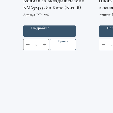
Башмак со вкладышем 10мм
Шкив 
KM652435G10 Kone (Китай)
эскал
M12 б
Артикул:
DT01876
Артикул:
Otis
Подробнее
Под
Купить