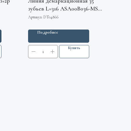
з+2р
Линия демаркационная 35
зубьев L=316 ASA00B036-MS
LG Sigma
Артикул:
DT04866
Подробнее
Купить