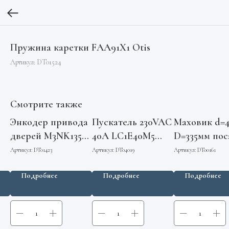
Пружина каретки FAA91X1 Otis
Артикул:
DT01524
Смотрите также
Энкодер привода
Пускатель 230VAC
Маховик d=
дверей M3NK1357
40А LC1E40M5
D=335мм пос
ны
Sigma
Schneider Electric
цилиндриче
Артикул:
DT01423
Артикул:
DT04019
Артикул:
DT00161
0471.32.00.0
Подробнее
Подробнее
Подробнее