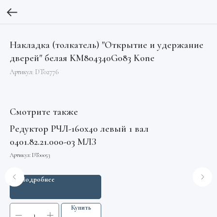
Накладка (толкатель) "Открытие и удержание
дверей" белая KM804340G083 Kone
Артикул:
DT02776
Смотрите также
Редуктор РЧЛ-160х40 левый 1 вал
Шк
0401.82.21.000-03 МЛЗ
0
Артикул:
DT00053
Арт
Подробнее
Купить