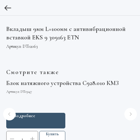
Вкладыш 9мм L=100мм с антивибрационной
вставкой EKS 9 309163 ETN
Артикул:
DT02063
Смотрите также
Блок натяжного устройства С928.010 КМЗ
Ми
(К
Артикул:
DT03147
Арт
Подробнее
Купить