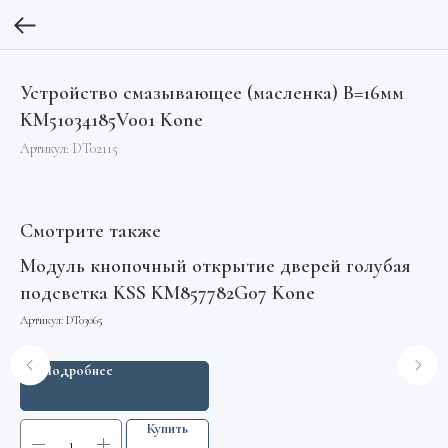
Устройство смазывающее (масленка) B=16мм
KM51034185V001 Kone
Артикул:
DT02115
Смотрите также
Модуль кнопочный открытие дверей голубая
Пр
подсветка KSS KM857782G07 Kone
ус
Артикул:
DT03065
Арт
Подробнее
Купить